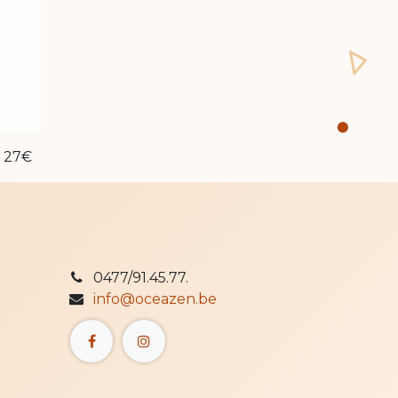
27€
0477/91.45.77.
info@oceazen.be