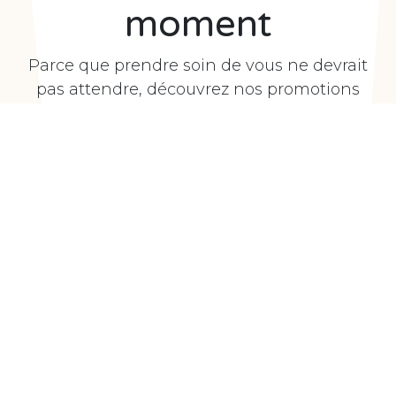
moment
Parce que prendre soin de vous ne devrait
pas attendre, découvrez nos promotions
exclusives. Des soins, des ateliers et des
moments bien-être à prix doux, rien que pour
vous