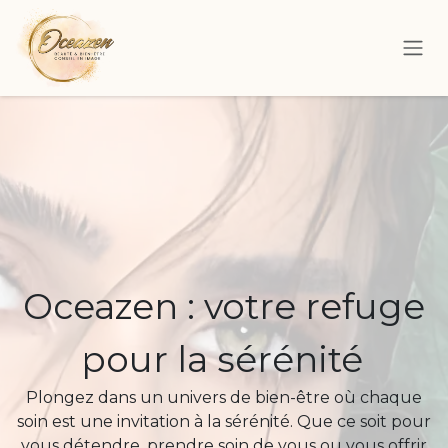
Se rendre au contenu
Oceazen : votre refuge
pour la sérénité
Plongez dans un univers de bien-être où chaque
soin est une invitation à la sérénité. Que ce soit pour
vous détendre, prendre soin de vous ou vous offrir